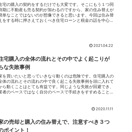
住宅の購入の契約をするだけでも大変です。そこにもう１つ同
時期に不動産も売る契約が加わるのですから、家の住み替えが
簡単なことではないのが想像できると思います。今回は住み替
えをする時に押さえておくべき住宅ローンと税金の話を中心に
そのポイントをお伝えしていきます。
2021.04.22
住宅購入の全体の流れとその中でよく起こりが
ちな失敗事例
家を買いたいと思っていきなり動くのは危険です。住宅購入の
全体の流れとその流れの中で良く起こる失敗事例を頭に入れて
から動くことはとても有益です。同じような失敗が回避でき、
業者のペースではなく自分のペースで手続きをすすめることが
できるようになるからです。
2020.11.11
家の売却と購入の住み替えで、注意すべき３つ
のポイント！