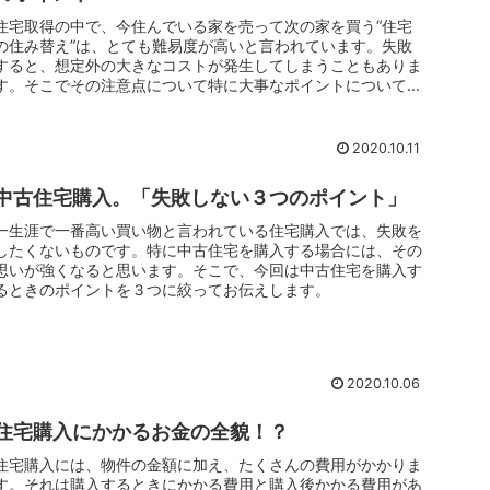
住宅取得の中で、今住んでいる家を売って次の家を買う“住宅
の住み替え”は、とても難易度が高いと言われています。失敗
すると、想定外の大きなコストが発生してしまうこともありま
す。そこでその注意点について特に大事なポイントについてま
とめてみました。
2020.10.11
中古住宅購入。「失敗しない３つのポイント」
一生涯で一番高い買い物と言われている住宅購入では、失敗を
したくないものです。特に中古住宅を購入する場合には、その
思いが強くなると思います。そこで、今回は中古住宅を購入す
るときのポイントを３つに絞ってお伝えします。
2020.10.06
住宅購入にかかるお金の全貌！？
住宅購入には、物件の金額に加え、たくさんの費用がかかりま
す。それは購入するときにかかる費用と購入後かかる費用があ