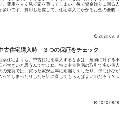
り、費用を甘く見て家を買ってしまい、後で資金繰りに困る人
が多いです。費用も把握して、住宅購入にかかるお金の全貌を
見ていくことが重要です。
2020.09.18
中古住宅購入時 ３つの保証をチェック
新築住宅よりも、中古住宅を購入するときは、建物に対する不
安が大きいと思うんですよね。特に中古住宅の取引で多い個人
間の売買では、買った家が翌年に雨漏りをしたり、壁にひびが
入ってしまったりしたら誰に直してもらえばよいのだろう？な
どと考えてしまう...
2020.08.18